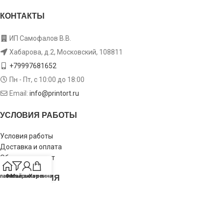
КОНТАКТЫ
ИП Самофалов В.В.
Хабарова, д.2, Московский, 108811
+79997681652
Пн - Пт, с 10:00 до 18:00
Email:
info@printort.ru
УСЛОВИЯ РАБОТЫ
Условия работы
Доставка и оплата
Обмен и возврат
ИНФОРМАЦИЯ
лавная
Фильтры
Мой аккаунт
Корзина
Пользовательское соглашение
Политика конфиденциальности