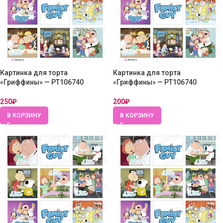
Картинка для торта
Картинка для торта
«Гриффины» — PT106740
«Гриффины» — PT106740
250
₽
200
₽
В КОРЗИНУ
В КОРЗИНУ