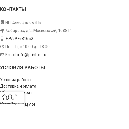
КОНТАКТЫ
ИП Самофалов В.В.
Хабарова, д.2, Московский, 108811
+79997681652
Пн - Пт, с 10:00 до 18:00
Email:
info@printort.ru
УСЛОВИЯ РАБОТЫ
Условия работы
Доставка и оплата
Обмен и возврат
ИНФОРМАЦИЯ
лавная
Мой аккаунт
Корзина
Пользовательское соглашение
Политика конфиденциальности